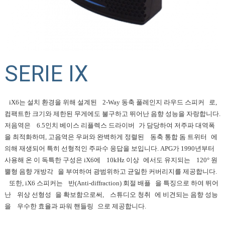
SERIE IX
iX6는 설치 환경을 위해 설계된
2-Way 동축 풀레인지 라우드 스피커
로,
컴팩트한 크기와 제한된 무게에도 불구하고 뛰어난 음향 성능을 자랑합니다.
저음역은
6.5인치 베이스 리플렉스 드라이버
가 담당하여 저주파 대역폭
을 최적화하며, 고음역은 우퍼와 완벽하게 정렬된
동축 통합 돔 트위터
에
의해 재생되어 특히 선형적인 주파수 응답을 보입니다. APG가 1990년부터
사용해 온 이 독특한 구성은 iX6에
10kHz 이상
에서도 유지되는
120° 원
뿔형 음향 개방각
을 부여하여 광범위하고 균일한 커버리지를 제공합니다.
또한, iX6 스피커는
반(Anti-diffraction) 회절 배플
을 특징으로 하여 뛰어
난
위상 선형성
을 확보함으로써,
스튜디오 청취
에 비견되는 음향 성능
을
우수한 효율과 파워 핸들링
으로 제공합니다.