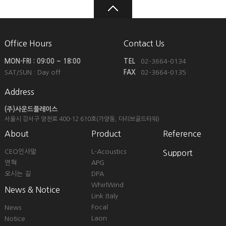
Office Hours
Contact Us
MON-FRI : 09:00 ~ 18:00
TEL
02-3664-0134
SAT/SUN : Day off
FAX
02-3664-0135
Address
(주)사운드플레이스
서울시 강서구 양천로 400-12
610호(가양동, 더리브골드타워)
About
Product
Reference
CEO인사말
L-Acoustics
Support
연혁
APG
오시는 길
DPA
WhirlWind
News & Notice
Link Italy
Focal
News
Laon
Notice