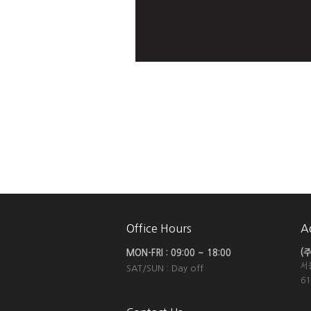
Office Hours
A
(
MON-FRI : 09:00 ~ 18:00
서
SAT/SUN : Day off
6