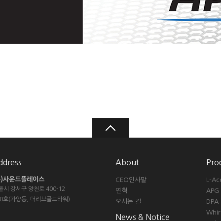
ddress
About
Pro
주)사운드플레이스
CEO인사말
L-Ac
울시 강서구 양천로 400-12
연혁
APG
10호(가양동, 더리브골드타워)
오시는 길
DPA
Whir
News & Notice