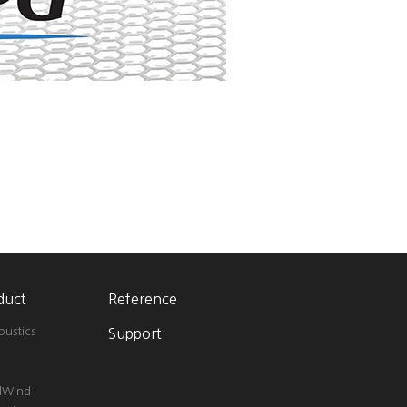
duct
Reference
oustics
Support
lWind