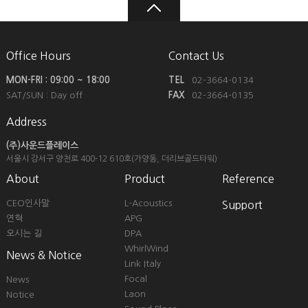
Office Hours
Contact Us
MON-FRI : 09:00 ~ 18:00
TEL
02-3664-0134
SAT/SUN : Day off
FAX
02-3664-0135
Address
(주)사운드플레이스
서울시 강서구 양천로 400-12
610호(가양동, 더리브골드타워)
About
Product
Reference
CEO인사말
L-Acoustics
Support
연혁
APG
오시는 길
DPA
WhirlWind
News & Notice
Link Italy
Focal
News
Laon
Notice