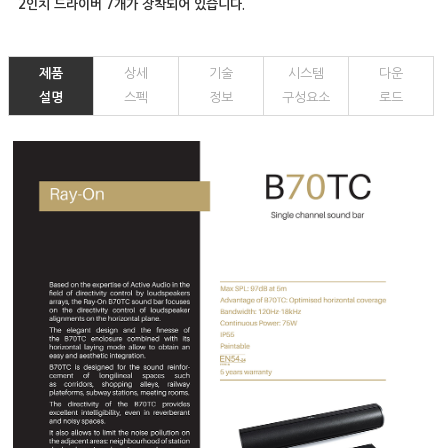
2인치 드라이버 7개가 장착되어 있습니다.
제품
상세
기술
시스템
다운
설명
스펙
정보
구성요소
로드