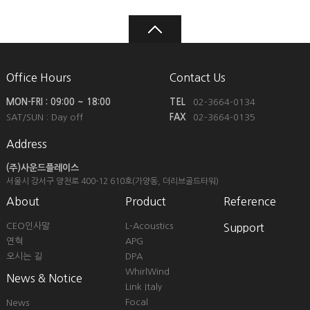
Office Hours
Contact Us
MON-FRI : 09:00 ~ 18:00
TEL
02-3664-0134
SAT/SUN : Day off
FAX
02-3664-0135
Address
(주)사운드플레이스
서울시 강서구 양천로 400-12
610호(가양동, 더리브골드타워)
About
Product
Reference
CEO인사말
L-Acoustics
Support
연혁
APG
오시는 길
DPA
WhirlWind
News & Notice
Link Italy
Focal
News