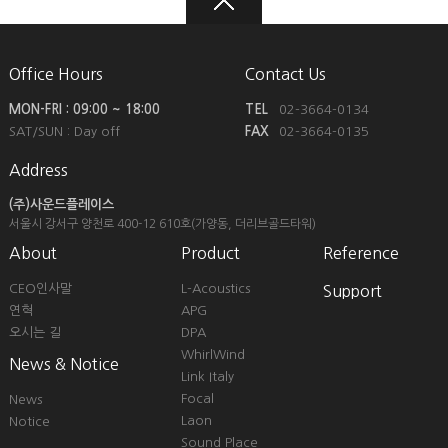
Office Hours
Contact Us
MON-FRI : 09:00 ~ 18:00
TEL
02-3664-0134
SAT/SUN : Day off
FAX
02-3664-0135
Address
(주)사운드플레이스
서울시 강서구 양천로 400-12
610호(가양동, 더리브골드타워)
About
Product
Reference
CEO인사말
L-Acoustics
Support
연혁
APG
오시는 길
DPA
WhirlWind
News & Notice
Link Italy
Focal
News
Laon
Notice
Sound Place