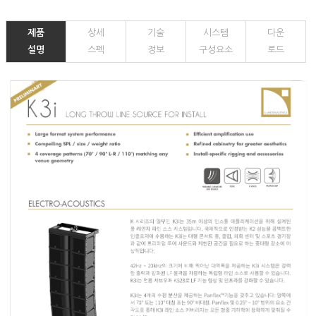
제품
상세
기술
시스템
다운
설명
스펙
정보
구성요소
로드