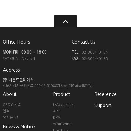
Office Hours
Contact Us
MON-FRI : 09:00 ~ 18:00
TEL
02-3664-0134
SAT/SUN : Day off
FAX
02-3664-0135
Address
(주)사운드플레이스
서울시 강서구 양천로 400-12
610호(가양동, 더리브골드타워)
About
Product
Reference
CEO인사말
L-Acoustics
Support
연혁
APG
오시는 길
DPA
WhirlWind
News & Notice
Link Italy