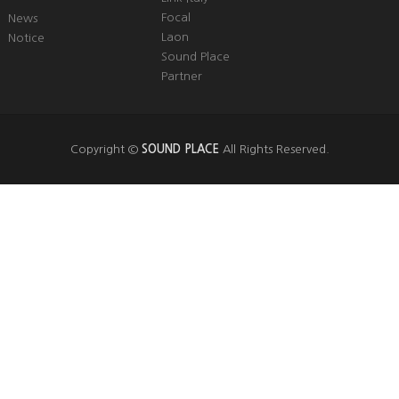
Focal
News
Laon
Notice
Sound Place
Partner
Copyright ©
SOUND PLACE
All Rights Reserved.